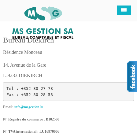
Bureau Diekirch
Qui sommes-nous ?
Résidence Monceau
Nos offres
Notre équipe
Devis Gratuits
MS Gestion en chiffres
Formule Complète
14, Avenue de la Gare
L-9233 DIEKIRCH
Nous trouver
Questions Clés
Start Up - Création d'entreprise
Tél.: +352 80 27 78 
Fax.: +352 80 28 58
Email:
info@msgestion.lu
N° Registre du commerce :
B102560
N° TVA international :
LU16970066